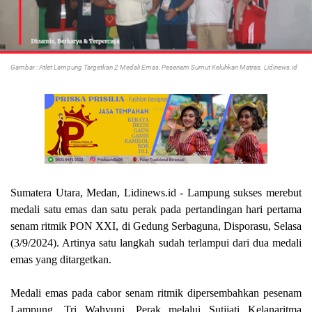
Gambar : Atlet Lampung Targetkan 2 Medali Emas, Pesenam Sumut Keluhkan Matras. Lidinews.id
Sumatera Utara, Medan, Lidinews.id - Lampung sukses merebut
medali satu emas dan satu perak pada pertandingan hari pertama
senam ritmik PON XXI, di Gedung Serbaguna, Disporasu, Selasa
(3/9/2024). Artinya satu langkah sudah terlampui dari dua medali
emas yang ditargetkan.
Medali emas pada cabor senam ritmik dipersembahkan pesenam
Lampung, Tri Wahyuni. Perak melalui Sutjiati Kelanaritma