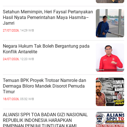
Setahun Memimpin, Heri Faysal Pertanyakan
Hasil Nyata Pemerintahan Maya Hasmita–
Jamri
27/07/2026,
14:29 WIB
Negara Hukum Tak Boleh Bergantung pada
Konflik Antarelite
24/07/2026,
12:20 WIB
Temuan BPK Proyek Trotoar Namrole dan
Dermaga Biloro Mandek Disorot Pemuda
Timur
18/07/2026,
05:32 WIB
ALIANSI SPPI TOA BADAN GIZI NASIONAL
REPUBLIK INDONESIA HARAPKAN
PIMPINAN PENUHI TUNTUTAN KAMI