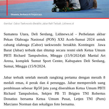
Gambar : Cabor Taekwondo Berakhir, Jabar Raih Terbaik. Lidinews.id
Sumatera Utara, Deli Serdang, Lidinews.id -
Perhelatan akbar
Pekan Olahraga Nasional (PON) XXI Aceh-Sumut 2024 untuk
cabang olahraga (Cabor) taekwondo berakhir. Kontingen Jawa
Barat (Jabar) terbaik dan ditutup secara resmi oleh Ketua Umum
PBTI Richard Tampubolon, Minggu (15/9/2024)di Martial Art
Arena, komplek Sumut Sport Center, Kabupaten Deli Serdang,
Sumut, Minggu (15/9/2024.
Jabar terbaik setelah meraih rangking pertama dengan meraih 8 
medali emas, 4 perak dan 4 perunggu. Jabar memperoleh uang 
pembinaan sebesar Rp50 juta yang diserahkan Ketua Umum PBTI 
Richard Tampubolon, Sekjen PB TI Brigjen TNI Robertus 
Donatius bersama Ketua Umum Pusat, Letjen TNI (Purn) 
Marciano Norman dan sekaligus foto bersama. 