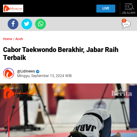
LIVE
JELAJAHI
0
Home
/
Aceh
Cabor Taekwondo Berakhir, Jabar Raih
Terbaik
Lidinews
Minggu, September 15, 2024 WIB