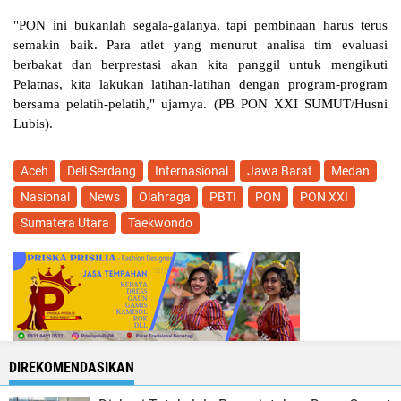
"PON ini bukanlah segala-galanya, tapi pembinaan harus terus 
semakin baik. Para atlet yang menurut analisa tim evaluasi 
berbakat dan berprestasi akan kita panggil untuk mengikuti 
Pelatnas, kita lakukan latihan-latihan dengan program-program 
bersama pelatih-pelatih," ujarnya. (PB PON XXI SUMUT/Husni 
Lubis).
Aceh
Deli Serdang
Internasional
Jawa Barat
Medan
Nasional
News
Olahraga
PBTI
PON
PON XXI
Sumatera Utara
Taekwondo
DIREKOMENDASIKAN