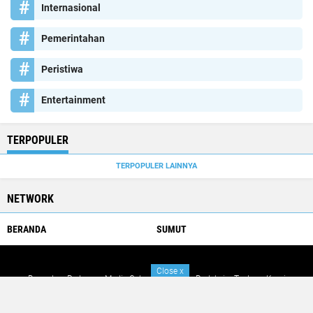
Internasional
Pemerintahan
Peristiwa
Entertainment
TERPOPULER
TERPOPULER LAINNYA
NETWORK
BERANDA
SUMUT
Close
x
Beranda
Pedoman Media Cyber
Kontak
Redaksi
Tentang Kami
Copyright ©
2026 SUMUT LIDINEWS
Premium
By