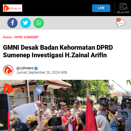
LIVE
JELAJAHI
0
Home
/
DPRD SUMENEP
GMNI Desak Badan Kehormatan DPRD
Sumenep Investigasi H.Zainal Arifin
Lidinews
Jumat, September 20, 2024 WIB