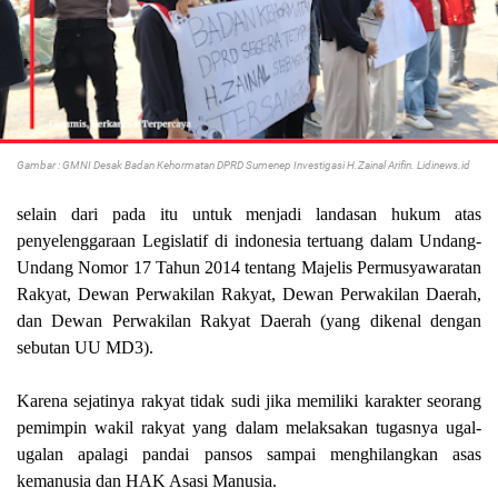
Gambar : GMNI Desak Badan Kehormatan DPRD Sumenep Investigasi H.Zainal Arifin. Lidinews.id
selain dari pada itu untuk menjadi landasan hukum atas
penyelenggaraan Legislatif di indonesia tertuang dalam Undang-
Undang Nomor 17 Tahun 2014 tentang Majelis Permusyawaratan
Rakyat, Dewan Perwakilan Rakyat, Dewan Perwakilan Daerah,
dan Dewan Perwakilan Rakyat Daerah (yang dikenal dengan
sebutan UU MD3).
Karena sejatinya rakyat tidak sudi jika memiliki karakter seorang
pemimpin wakil rakyat yang dalam melaksakan tugasnya ugal-
ugalan apalagi pandai pansos sampai menghilangkan asas
kemanusia dan HAK Asasi Manusia.