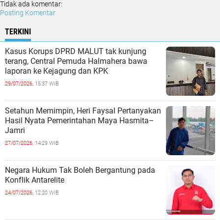
Tidak ada komentar:
Posting Komentar
TERKINI
Kasus Korups DPRD MALUT tak kunjung
terang, Central Pemuda Halmahera bawa
laporan ke Kejagung dan KPK
29/07/2026,
15:37 WIB
Setahun Memimpin, Heri Faysal Pertanyakan
Hasil Nyata Pemerintahan Maya Hasmita–
Jamri
27/07/2026,
14:29 WIB
Negara Hukum Tak Boleh Bergantung pada
Konflik Antarelite
24/07/2026,
12:20 WIB