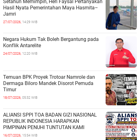
Setahun Memimpin, Heri Faysal Pertanyakan
Hasil Nyata Pemerintahan Maya Hasmita–
Jamri
27/07/2026,
14:29 WIB
Negara Hukum Tak Boleh Bergantung pada
Konflik Antarelite
24/07/2026,
12:20 WIB
Temuan BPK Proyek Trotoar Namrole dan
Dermaga Biloro Mandek Disorot Pemuda
Timur
18/07/2026,
05:32 WIB
ALIANSI SPPI TOA BADAN GIZI NASIONAL
REPUBLIK INDONESIA HARAPKAN
PIMPINAN PENUHI TUNTUTAN KAMI
16/07/2026,
15:54 WIB