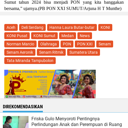
Sumut tahun 2024 bisa menjadi PON yang kita banggakan
bersama,” ujarnya.(PB PON XXI SUMUT/Arjuna H T Munthe)
Aceh
Deli Serdang
Hanna Laura Butar-butar
KONI
KONI Pusat
KONI Sumut
Medan
News
Norman Marcio
Olahraga
PON
PON XXI
Senam
Senam Aeronik
Senam Ritmik
Sumatera Utara
Tata Miranda Tampubolon
DIREKOMENDASIKAN
Friska Gulo Menyoroti Pentingnya
Perlindungan Anak dan Perempuan di Ruang