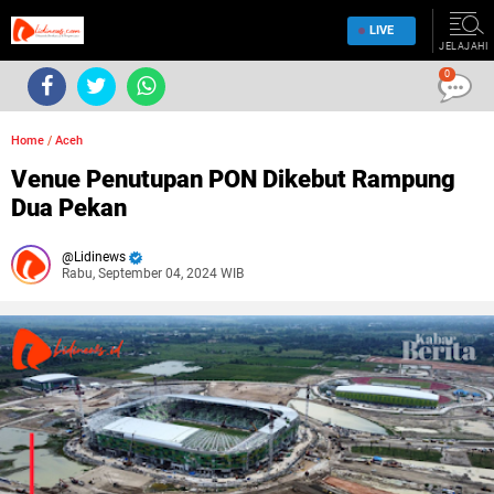
LIVE
JELAJAHI
0
Home
/
Aceh
Venue Penutupan PON Dikebut Rampung
Dua Pekan
Lidinews
Rabu, September 04, 2024 WIB