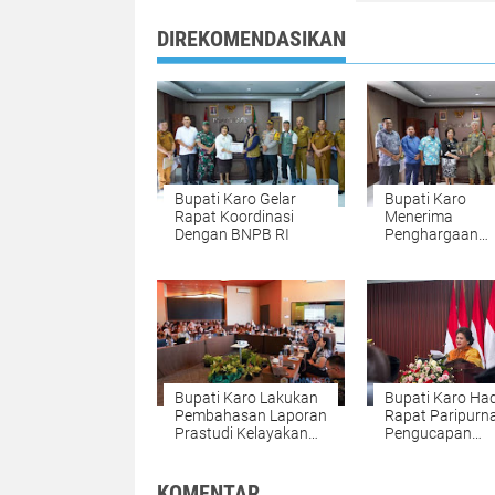
DIREKOMENDASIKAN
Bupati Karo Gelar
Bupati Karo
Rapat Koordinasi
Menerima
Dengan BNPB RI
Penghargaan
Penyelenggara
PON XXI Aceh-
Tahun 2024
Bupati Karo Lakukan
Bupati Karo Had
Pembahasan Laporan
Rapat Paripurn
Prastudi Kelayakan
Pengucapan
Proyek KPBU SPAM
Sumpah/Janji
Karo
Anggota DPRD
Kabupaten Kar
KOMENTAR