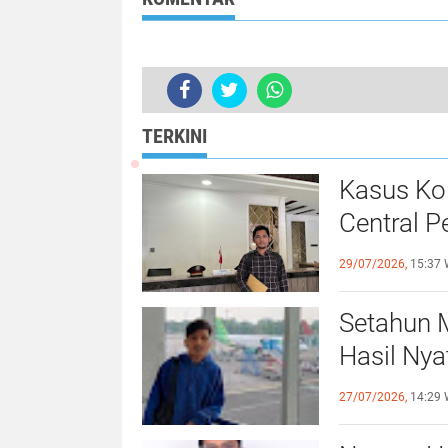
Periode 2024-2
Tidak ada komentar:
Posting Komentar
TERKINI
Kasus Ko
Central 
Kejagung
29/07/2026,
15:37 
Setahun 
Hasil Ny
Jamri
27/07/2026,
14:29 