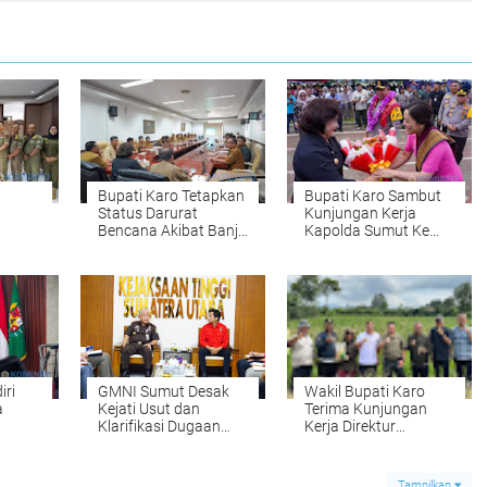
Bupati Karo Tetapkan
Bupati Karo Sambut
Status Darurat
Kunjungan Kerja
Bencana Akibat Banjir
Kapolda Sumut Ke
an
Bandang dan Tanah
Kabupaten Karo
Sumut
Longsor
iri
GMNI Sumut Desak
Wakil Bupati Karo
a
Kejati Usut dan
Terima Kunjungan
Klarifikasi Dugaan
Kerja Direktur
Rekam Jejak
Serealia, Ditjen
Kasipidsus Karo di
Tanaman Pangan,
o
Tengah Penanganan
Kementerian
Tampilkan