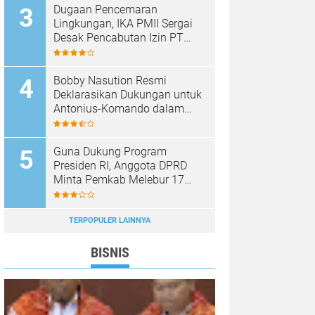
Dugaan Pencemaran
Lingkungan, IKA PMII Sergai
Desak Pencabutan Izin PT
Tenera Sergai Perkasa Jika
Terbukti Melanggar
Bobby Nasution Resmi
Deklarasikan Dukungan untuk
Antonius-Komando dalam
Pilkada Karo 2024
Guna Dukung Program
Presiden RI, Anggota DPRD
Minta Pemkab Melebur 17
OPD jadi 6 Badan/Dinas
TERPOPULER LAINNYA
BISNIS