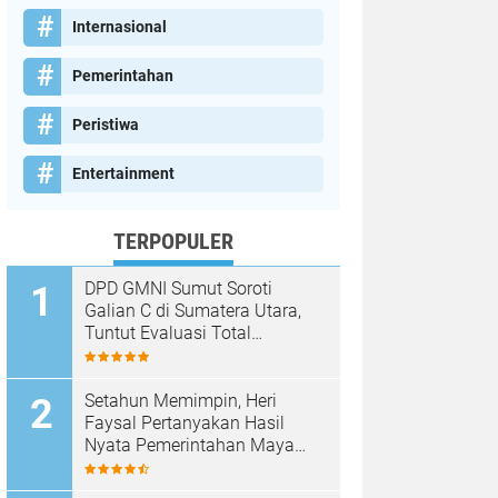
Internasional
Pemerintahan
Peristiwa
Entertainment
TERPOPULER
DPD GMNI Sumut Soroti
Galian C di Sumatera Utara,
Tuntut Evaluasi Total
Pengawasan dan Penegakan
Hukum
Setahun Memimpin, Heri
Faysal Pertanyakan Hasil
Nyata Pemerintahan Maya
Hasmita–Jamri