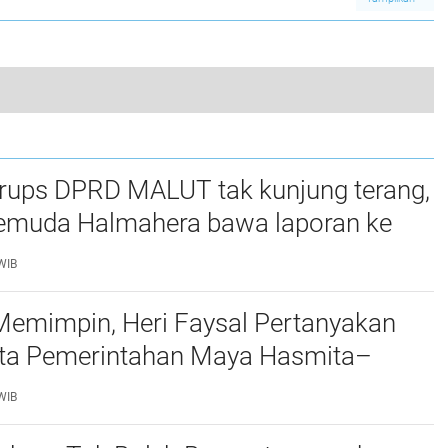
029
Kasus Amsal Sitepu
Pertanian RI
Bupati Karo Kukuhkan Perpanjangan Masa Jabatan Kepala Desa Se Kabupaten Karo Tahun Anggaran 2024*
0
rups DPRD MALUT tak kunjung terang,
Pemuda Halmahera bawa laporan ke
 dan KPK
WIB
Memimpin, Heri Faysal Pertanyakan
ata Pemerintahan Maya Hasmita–
WIB