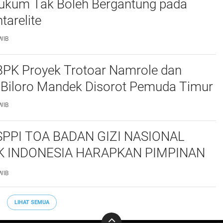
ukum Tak Boleh Bergantung pada
tarelite
WIB
PK Proyek Trotoar Namrole dan
Biloro Mandek Disorot Pemuda Timur
WIB
SPPI TOA BADAN GIZI NASIONAL
K INDONESIA HARAPKAN PIMPINAN
TUNTUTAN KAMI
WIB
LIHAT SEMUA