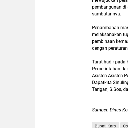
mewujudkan pela
pembangunan di d
sambutannya.
Penambahan masa
melaksanakan tu
pembinaan kemas
dengan peratura
Turut hadir pada 
Pemerintahan dan
Asisten Asisten 
Dapatkita Sinuli
Tarigan, S.Sos, d
Sumber: Dinas Ko
Bupati Karo
Co