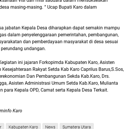
ksanaan visi dan misi saudara dalam mensukseskan
esa masing-masing. “ Ucap Bupati Karo dalam
 jabatan Kepala Desa diharapkan dapat semakin mampu
gas dalam penyelenggaraan pemerintahan, pembangunan,
yarakatan dan pemberdayaan masyarakat di desa sesuai
n perundang undangan.
Kegiatan ini jajaran Forkopimda Kabupaten Karo, Asisten
 Kesejahteraan Rakyat Setda Kab Karo Caprilus Barus,S.Sos,
Perekonomian Dan Pembangunan Sekda Kab.Karo, Drs.
ngga, Asisten Administrasi Umum Setda Kab.Karo, Mulianta
an para Kepala OPD, Camat serta Kepala Desa Terkait.
minfo Karo
r
Kabupaten Karo
News
Sumatera Utara