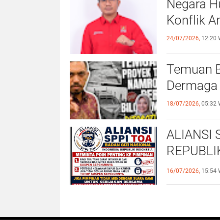
Negara H
Konflik An
24/07/2026,
12:20 
Temuan B
Dermaga 
18/07/2026,
05:32 
ALIANSI 
REPUBLI
PENUHI 
16/07/2026,
15:54 