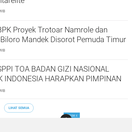
tarelite
WIB
PK Proyek Trotoar Namrole dan
Biloro Mandek Disorot Pemuda Timur
WIB
SPPI TOA BADAN GIZI NASIONAL
K INDONESIA HARAPKAN PIMPINAN
TUNTUTAN KAMI
WIB
LIHAT SEMUA
Close
x