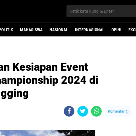
POLITIK
MAHASISWA
NASIONAL
INTERNASIONAL
OPINI
EKO
kan Kesiapan Event
ampionship 2024 di
ngging
Komentar (
)