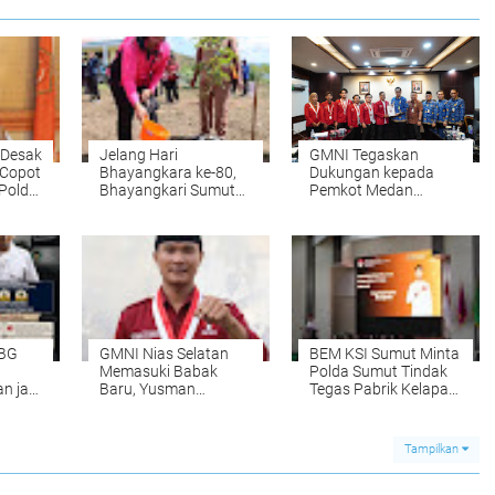
 Desak
Jelang Hari
GMNI Tegaskan
 Copot
Bhayangkara ke-80,
Dukungan kepada
 Polda
Bhayangkari Sumut
Pemkot Medan
Resmikan Sumur Bor
sebagai Tuan Rumah
dan Listrik di SD
Rakernas APEKSI
Terpencil Karo
XVIII
MBG
GMNI Nias Selatan
BEM KSI Sumut Minta
Memasuki Babak
Polda Sumut Tindak
n jadi
Baru, Yusman
Tegas Pabrik Kelapa
Tafonao Pimpin
Sawit yang Membeli
Periode 2026-2028
TBS di Bawah
Ketentuan Harga
Tampilkan
Resmi