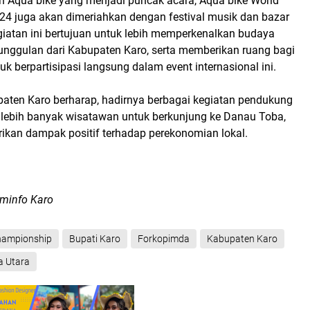
n Aqua bike yang menjadi puncak acara, Aqua bike World
4 juga akan dimeriahkan dengan festival musik dan bazar
atan ini bertujuan untuk lebih memperkenalkan budaya
 unggulan dari Kabupaten Karo, serta memberikan ruang bagi
 berpartisipasi langsung dalam event internasional ini.
aten Karo berharap, hadirnya berbagai kegiatan pendukung
k lebih banyak wisatawan untuk berkunjung ke Danau Toba,
ikan dampak positif terhadap perekonomian lokal.
minfo Karo
hampionship
Bupati Karo
Forkopimda
Kabupaten Karo
a Utara