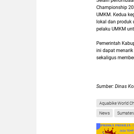
Selain perlombaa
Championship 202
UMKM. Kedua kegi
lokal dan produk
pelaku UMKM untuk
Pemerintah Kabup
ini dapat menari
sekaligus member
Sumber: Dinas Ko
Aquabike World C
News
Sumater