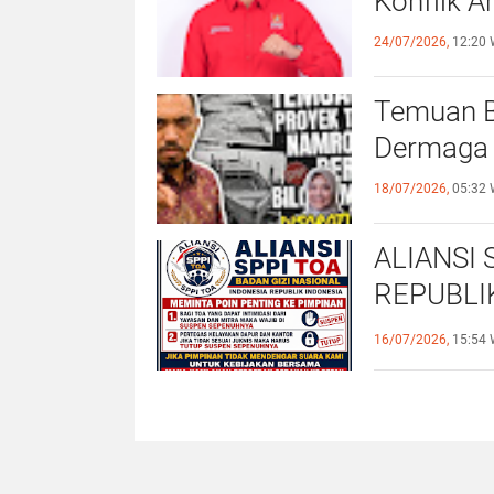
Konflik An
24/07/2026,
12:20 
Temuan B
Dermaga 
18/07/2026,
05:32 
ALIANSI 
REPUBLI
PENUHI 
16/07/2026,
15:54 