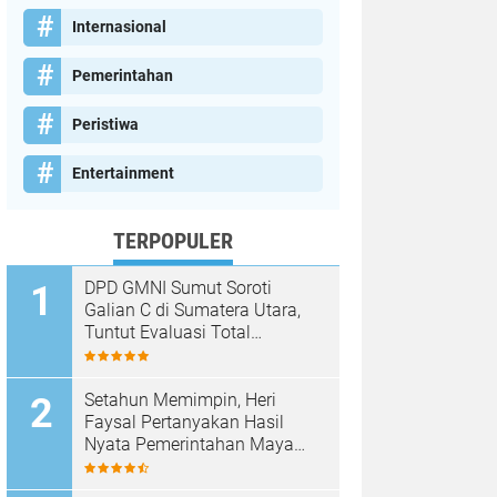
Internasional
Pemerintahan
Peristiwa
Entertainment
TERPOPULER
DPD GMNI Sumut Soroti
Galian C di Sumatera Utara,
Tuntut Evaluasi Total
Pengawasan dan Penegakan
Hukum
Setahun Memimpin, Heri
Faysal Pertanyakan Hasil
Nyata Pemerintahan Maya
Hasmita–Jamri