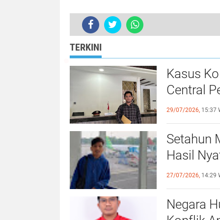
Tidak ada komentar:
Posting Komentar
TERKINI
Kasus Ko
Central 
Kejagung
29/07/2026,
15:37 
Setahun 
Hasil Ny
Jamri
27/07/2026,
14:29 
Negara H