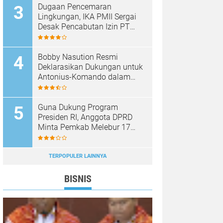
Dugaan Pencemaran
Lingkungan, IKA PMII Sergai
Desak Pencabutan Izin PT
Tenera Sergai Perkasa Jika
Terbukti Melanggar
Bobby Nasution Resmi
Deklarasikan Dukungan untuk
Antonius-Komando dalam
Pilkada Karo 2024
Guna Dukung Program
Presiden RI, Anggota DPRD
Minta Pemkab Melebur 17
OPD jadi 6 Badan/Dinas
TERPOPULER LAINNYA
BISNIS