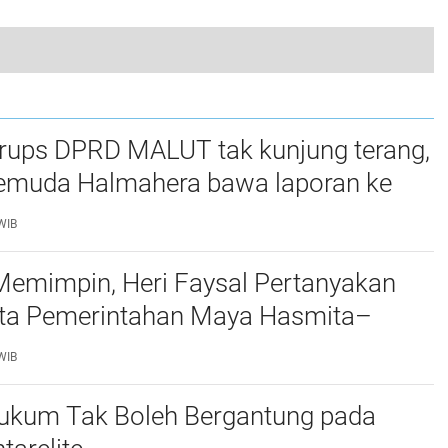
Bupati Karo Pastikan Kesiapan Event Aquabike World Championship 2024 di Pantai Sinalsal Tongging
0
rups DPRD MALUT tak kunjung terang,
Pemuda Halmahera bawa laporan ke
 dan KPK
WIB
Memimpin, Heri Faysal Pertanyakan
ata Pemerintahan Maya Hasmita–
WIB
ukum Tak Boleh Bergantung pada