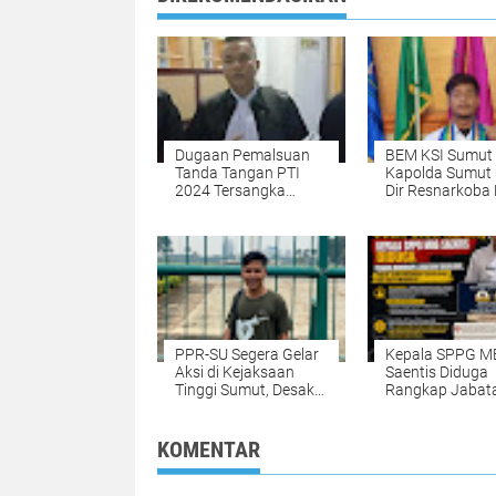
Dugaan Pemalsuan
BEM KSI Sumut
Tanda Tangan PTI
Kapolda Sumut
2024 Tersangka
Dir Resnarkoba
Harus Punya 2 Alat
Sumut
Bukti Sah
‎PPR-SU Segera Gelar
Kepala SPPG 
Aksi di Kejaksaan
Saentis Diduga
Tinggi Sumut, Desak
Rangkap Jabata
Pengusutan Dugaan
Dosen UINSU
Korupsi di Disdik
Labuhanbatu
KOMENTAR