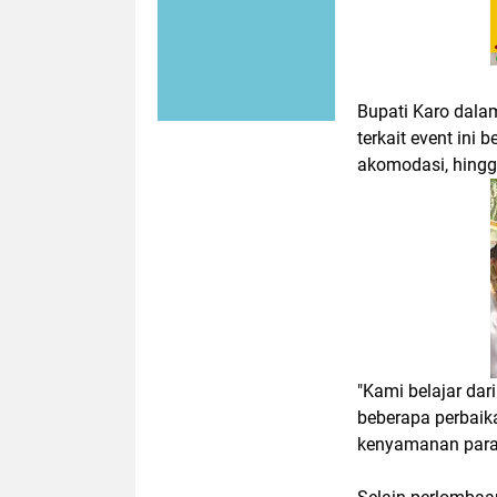
Bupati Karo dala
terkait event ini 
akomodasi, hingga
"Kami belajar da
beberapa perbaika
kenyamanan para p