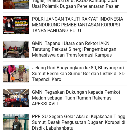
Tegas, Evaluasi Dirut RSUD Rantauprapat
Usai Polemik Dugaan Penelantaran Pasien
POLRI JANGAN TAKUT! RAKYAT INDONESIA
MENDUKUNG PEMBERANTASAN KORUPSI
TANPA PANDANG BULU
GMNI Tapanuli Utara dan Rektor IAKN
Tarutung Perkuat Sinergi Pengembangan
Mahasiswa dan Transformasi Kampus
Jelang Hari Bhayangkara ke-80, Bhayangkari
Sumut Resmikan Sumur Bor dan Listrik di SD
Terpencil Karo
GMNI Tegaskan Dukungan kepada Pemkot
Medan sebagai Tuan Rumah Rakernas
APEKSI XVIII
‎PPR-SU Segera Gelar Aksi di Kejaksaan Tinggi
Sumut, Desak Pengusutan Dugaan Korupsi di
Disdik Labuhanbatu