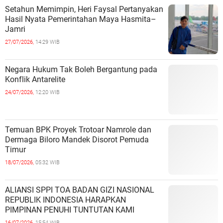
Setahun Memimpin, Heri Faysal Pertanyakan
Hasil Nyata Pemerintahan Maya Hasmita–
Jamri
27/07/2026,
14:29 WIB
Negara Hukum Tak Boleh Bergantung pada
Konflik Antarelite
24/07/2026,
12:20 WIB
Temuan BPK Proyek Trotoar Namrole dan
Dermaga Biloro Mandek Disorot Pemuda
Timur
18/07/2026,
05:32 WIB
ALIANSI SPPI TOA BADAN GIZI NASIONAL
REPUBLIK INDONESIA HARAPKAN
PIMPINAN PENUHI TUNTUTAN KAMI
16/07/2026,
15:54 WIB