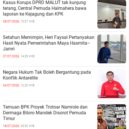
Kasus Korups DPRD MALUT tak kunjung
terang, Central Pemuda Halmahera bawa
laporan ke Kejagung dan KPK
29/07/2026,
15:37 WIB
Setahun Memimpin, Heri Faysal Pertanyakan
Hasil Nyata Pemerintahan Maya Hasmita–
Jamri
27/07/2026,
14:29 WIB
Negara Hukum Tak Boleh Bergantung pada
Konflik Antarelite
24/07/2026,
12:20 WIB
Temuan BPK Proyek Trotoar Namrole dan
Dermaga Biloro Mandek Disorot Pemuda
Timur
18/07/2026,
05:32 WIB