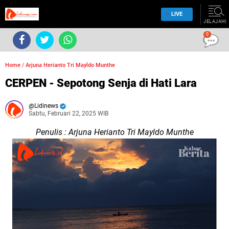
LIVE
JELAJAHI
0
Home
/
Arjuna Herianto Tri Mayldo Munthe
CERPEN - Sepotong Senja di Hati Lara
Lidinews
Sabtu, Februari 22, 2025 WIB
Penulis : Arjuna Herianto Tri Mayldo Munthe