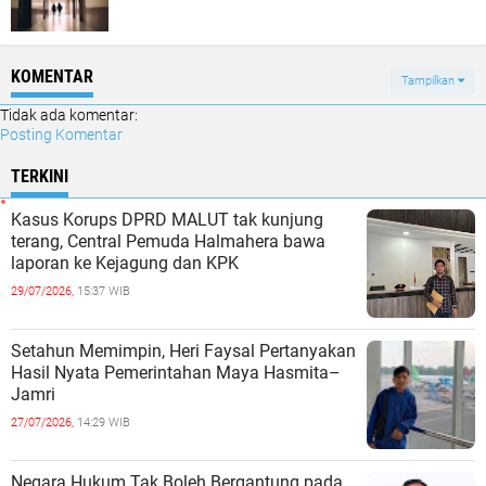
KOMENTAR
Tampilkan
Tidak ada komentar:
Posting Komentar
TERKINI
Kasus Korups DPRD MALUT tak kunjung
terang, Central Pemuda Halmahera bawa
laporan ke Kejagung dan KPK
29/07/2026,
15:37 WIB
Setahun Memimpin, Heri Faysal Pertanyakan
Hasil Nyata Pemerintahan Maya Hasmita–
Jamri
27/07/2026,
14:29 WIB
Negara Hukum Tak Boleh Bergantung pada