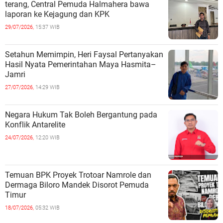
terang, Central Pemuda Halmahera bawa
laporan ke Kejagung dan KPK
29/07/2026,
15:37 WIB
Setahun Memimpin, Heri Faysal Pertanyakan
Hasil Nyata Pemerintahan Maya Hasmita–
Jamri
27/07/2026,
14:29 WIB
Negara Hukum Tak Boleh Bergantung pada
Konflik Antarelite
24/07/2026,
12:20 WIB
Temuan BPK Proyek Trotoar Namrole dan
Dermaga Biloro Mandek Disorot Pemuda
Timur
18/07/2026,
05:32 WIB